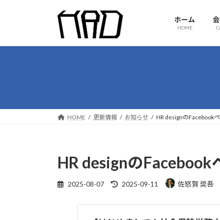
コ
ナ
ン
ビ
ホーム
会
テ
ゲ
HOME
C
ン
ー
ツ
シ
へ
ョ
ス
ン
キ
に
ッ
移
プ
動
HOME
更新情報
お知らせ
HR designのFaceb
HR designのFace
最
2025-08-07
2025-09-11
佐怒賀 奨吾
終
更
新