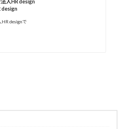
HR design
design
designで