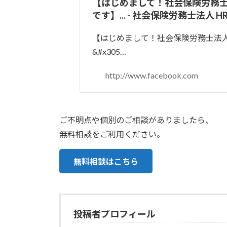
日
【はじめまして！社会保険労務士法人
時
です】... - 社会保険労務士法人 HR 
:
【はじめまして！社会保険労務士法人HR 
&#x305…
http://www.facebook.com
ご不明点や個別のご相談がありましたら、
無料相談をご利用ください。
無料相談はこちら
投稿者プロフィール